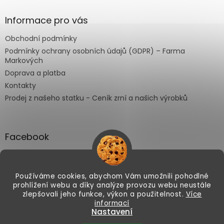
Informace pro vás
Obchodní podmínky
Podmínky ochrany osobních údajů (GDPR) – Farma
Markových
Doprava a platba
Kontakty
Prodej z našeho statku - Ceník zrní a našich výrobků
Facebook
Používáme cookies, abychom Vám umožnili pohodlné
prohlížení webu a díky analýze provozu webu neustále
Vytvořil Shoptet
zlepšovali jeho funkce, výkon a použitelnost.
Více
informací
Letošní čočka je sklizená. Nabízet ji
Nastavení
začneme od poloviny srpna. 🌱
Dejte
Copyright 2026
Farma Markových
. Všechna práva