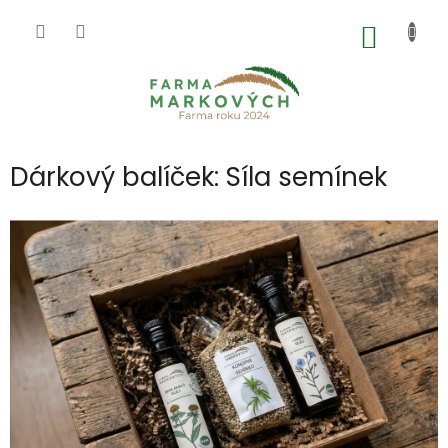
Přejít
na
NÁKUP
obsah
KOŠÍK
Dárkový balíček: Síla semínek