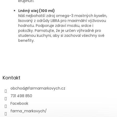
křupnutí.
Lněný olej (100 ml)
Náš nejbohatší zdroj omega-3 mastných kyselin,
lisovaný z odrůdy LIBRA pro maximální výživovou
hodnotu. Podporuje zdraví mozku, srdce i
pokožky. Pamatujte, že je určen výhradně pro
studenou kuchyni, aby si zachoval všechny své
benefity.
Z
á
p
a
Kontakt
t
í
obchod
@
farmamarkovych.cz
731 498 850
Facebook
farma_markovych/