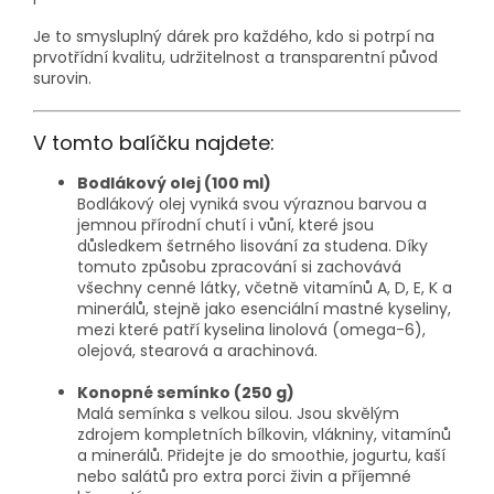
Je to smysluplný dárek pro každého, kdo si potrpí na
prvotřídní kvalitu, udržitelnost a transparentní původ
surovin.
V tomto balíčku najdete:
Bodlákový olej (100 ml)
Bodlákový olej vyniká svou výraznou barvou a
jemnou přírodní chutí i vůní, které jsou
důsledkem šetrného lisování za studena. Díky
tomuto způsobu zpracování si zachovává
všechny cenné látky, včetně vitamínů A, D, E, K a
minerálů, stejně jako esenciální mastné kyseliny,
mezi které patří kyselina linolová (omega-6),
olejová, stearová a arachinová.
Konopné semínko (250 g)
Malá semínka s velkou silou. Jsou skvělým
zdrojem kompletních bílkovin, vlákniny, vitamínů
a minerálů. Přidejte je do smoothie, jogurtu, kaší
nebo salátů pro extra porci živin a příjemné