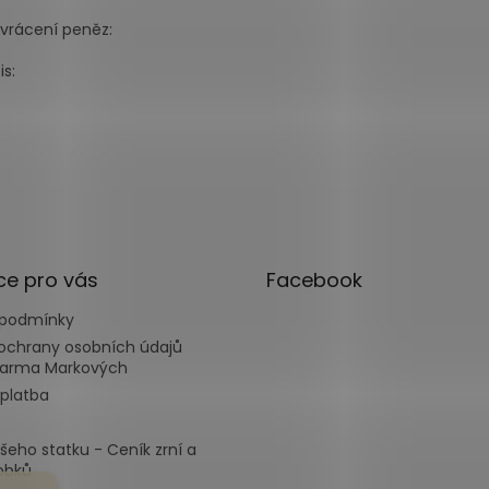
:
 vrácení peněz:
s:
ce pro vás
Facebook
 podmínky
ochrany osobních údajů
Farma Markových
platba
ašeho statku - Ceník zrní a
obků