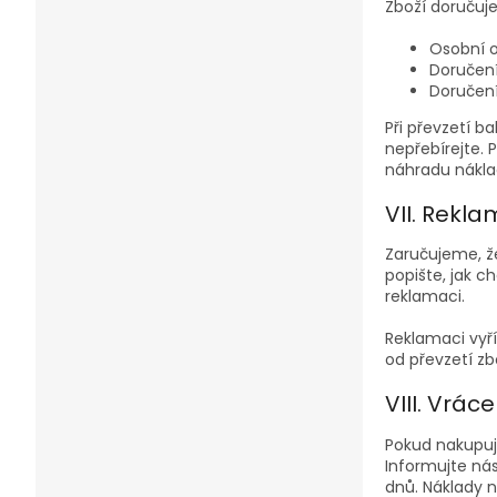
Zboží doručuj
Osobní o
Doručení
Doručení
Při převzetí b
nepřebírejte.
náhradu nákla
VII. Rekl
Zaručujeme, ž
popište, jak c
reklamaci.
Reklamaci vyří
od převzetí z
VIII. Vrá
Pokud nakupuje
Informujte ná
dnů. Náklady n