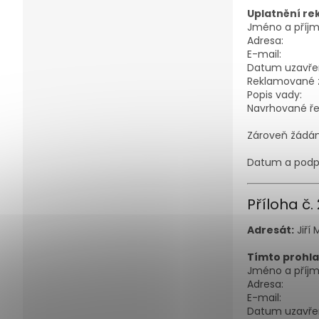
Uplatnění re
Jméno a příjm
Adresa:
E-mail:
Datum uzavře
Reklamované z
Popis vady:
Navrhované řeš
Zároveň žádám
Datum a podpi
Příloha č
Adresát:
Jiří 
Tímto prohlaš
Jméno a příjm
Adresa:
E-mail:
Datum uzavře