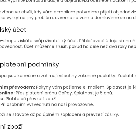
bu, vyplníte kontaktní údaje a objednávku odešlete tlačítkem „O
avřena ve chvíli, kdy vám e-mailem potvrdíme přijetí objednáv
se vyskytne jiný problém, ozveme se vám a domluvíme se na d
elský účet
-shopu získáte svůj uživatelský účet. Přihlašovací údaje si chraňt
vědnost. Účet můžeme zrušit, pokud ho déle než dva roky nep
 platební podmínky
pu jsou konečné a zahrnují všechny zákonné poplatky. Zaplatit
ním převodem:
Pokyny vám pošleme e-mailem. Splatnost je 14
online:
Přes platební bránu GoPay. Splatnost je 5 dnů.
u:
Platíte při převzetí zboží.
Při osobním vyzvednutí na naší provozovně.
ží se stáváte až po úplném zaplacení a převzetí zásilky.
ní zboží