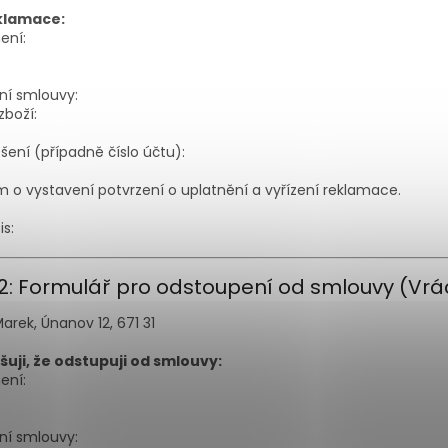
klamace:
ení:
ní smlouvy:
boží:
ení (případně číslo účtu):
 o vystavení potvrzení o uplatnění a vyřízení reklamace.
s:
. 2: Formulář pro odstoupení od smlouvy (Vrá
Marek, Únanov 12, 671 31
uji, že odstupuji od smlouvy:
ení:
ní smlouvy: