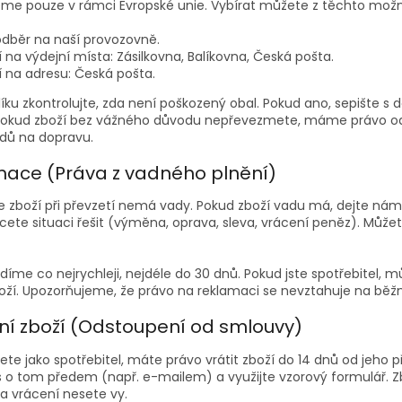
eme pouze v rámci Evropské unie. Vybírat můžete z těchto možn
dběr na naší provozovně.
 na výdejní místa: Zásilkovna, Balíkovna, Česká pošta.
 na adresu: Česká pošta.
alíku zkontrolujte, zda není poškozený obal. Pokud ano, sepište
 Pokud zboží bez vážného důvodu nepřevezmete, máme právo o
dů na dopravu.
amace (Práva z vadného plnění)
e zboží při převzetí nemá vady. Pokud zboží vadu má, dejte n
hcete situaci řešit (výměna, oprava, sleva, vrácení peněz). Může
díme co nejrychleji, nejdéle do 30 dnů. Pokud jste spotřebitel,
boží. Upozorňujeme, že právo na reklamaci se nevztahuje na běž
cení zboží (Odstoupení od smlouvy)
te jako spotřebitel, máte právo vrátit zboží do 14 dnů od jeho 
s o tom předem (např. e-mailem) a využijte vzorový formulář. Z
a vrácení nesete vy.