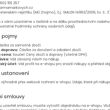
602 155 257
@farmamarkovych.cz
stenském rejstříku (MÚ Znojmo), č.j.: SMUZN 14963/2006, Ev. č.: 
 s vámi uzavíráme v češtině a na dálku prostřednictvím našeh
mostatné Podmínky ochrany osobních údajů.
í pojmy
stka za samotné zboží.
 dopravu:
Částka za doručení a zabalení zboží.
 cena:
Součet Ceny zboží a dopravy (včetně DPH).
ávka:
Váš závazný návrh na nákup.
lský účet:
Váš profil na e-shopu pro snazší nákupy a přehled ob
á ustanovení
 výhradně přes webové rozhraní e-shopu. Údaje, které při náku
ení smlouvy
uzavřeli smlouvu, musíte vytvořit objednávku na e-shopu. Vloží