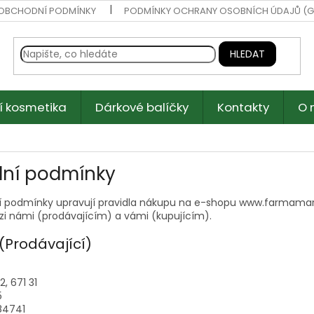
OBCHODNÍ PODMÍNKY
PODMÍNKY OCHRANY OSOBNÍCH ÚDAJŮ (G
HLEDAT
í kosmetika
Dárkové balíčky
Kontakty
O 
ní podmínky
 podmínky upravují pravidla nákupu na e-shopu www.farmamark
zi námi (prodávajícím) a vámi (kupujícím).
(Prodávající)
2, 671 31
5
84741