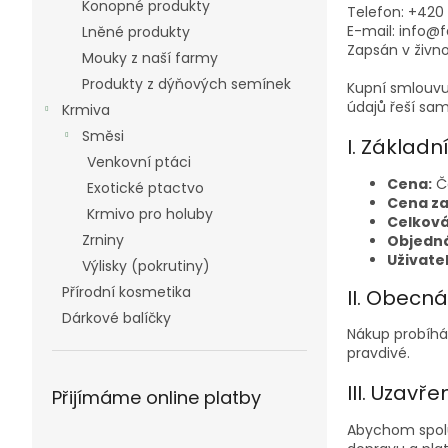
Konopné produkty
Telefon: +420 
n
E-mail: info
Lněné produkty
e
Zapsán v živno
Mouky z naší farmy
l
Produkty z dýňových semínek
Kupní smlouvu
údajů řeší sa
Krmiva
Směsi
I. Základn
Venkovní ptáci
Cena:
Čá
Exotické ptactvo
Cena za
Krmivo pro holuby
Celková
Zrniny
Objedn
Uživate
Výlisky (pokrutiny)
Přírodní kosmetika
II. Obecn
Dárkové balíčky
Nákup probíhá
pravdivé.
III. Uzavř
Přijímáme online platby
Abychom spolu 