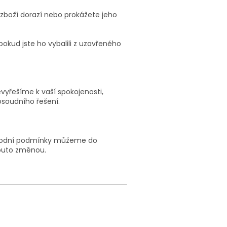
zboží dorazí nebo prokážete jeho
pokud jste ho vybalili z uzavřeného
yřešíme k vaší spokojenosti,
soudního řešení.
chodní podmínky můžeme do
touto změnou.