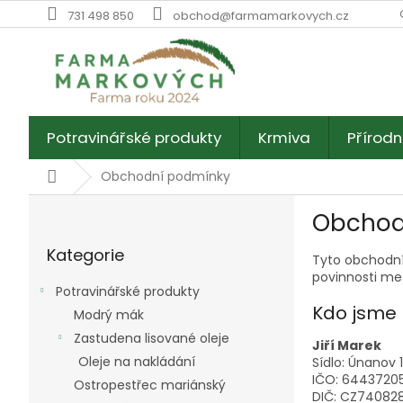
Přejít
731 498 850
obchod@farmamarkovych.cz
na
obsah
Potravinářské produkty
Krmiva
Přírodn
Domů
Obchodní podmínky
P
Obchod
o
Přeskočit
s
Kategorie
kategorie
Tyto obchodní
t
povinnosti me
r
Potravinářské produkty
a
Kdo jsme 
Modrý mák
n
Zastudena lisované oleje
n
Jiří Marek
í
Oleje na nakládání
Sídlo: Únanov 1
p
IČO: 6443720
Ostropestřec mariánský
DIČ: CZ74082
a