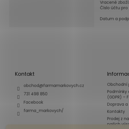
Vracené zboží
Číslo účtu pro
Datum a podpi
Z
á
p
a
t
í
Kontakt
Informa
Obchodní
obchod
@
farmamarkovych.cz
Podmínky 
731 498 850
(GDPR) – 
Facebook
Doprava a 
farma_markovych/
Kontakty
Prodej z n
našich výr