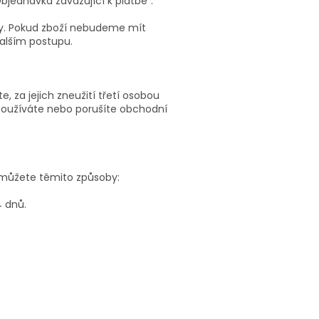
bjednávka zavazující k platbě“.
ky. Pokud zboží nebudeme mít
alším postupu.
e, za jejich zneužití třetí osobou
oužíváte nebo porušíte obchodní
 můžete těmito způsoby:
 dnů.