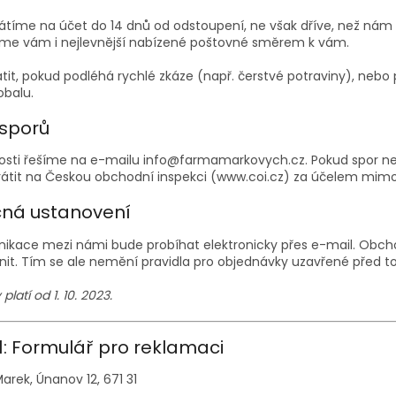
átíme na účet do 14 dnů od odstoupení, ne však dříve, než nám 
tíme vám i nejlevnější nabízené poštovné směrem k vám.
átit, pokud podléhá rychlé zkáze (např. čerstvé potraviny), nebo 
obalu.
 sporů
nosti řešíme na e-mailu info@farmamarkovych.cz. Pokud spor nev
átit na Českou obchodní inspekci (www.coi.cz) za účelem mimo
čná ustanovení
ikace mezi námi bude probíhat elektronicky přes e-mail. Ob
t. Tím se ale nemění pravidla pro objednávky uzavřené před 
latí od 1. 10. 2023.
 1: Formulář pro reklamaci
Marek, Únanov 12, 671 31