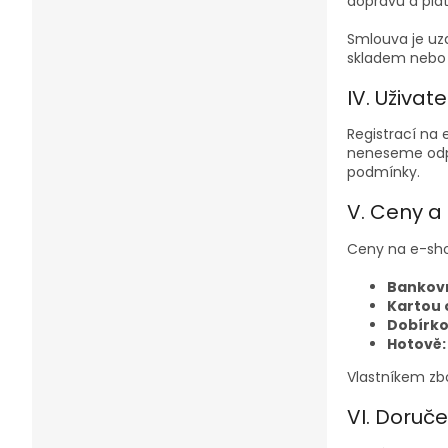
dopravu a plat
Smlouva je uz
skladem nebo 
IV. Uživat
Registrací na e
neneseme odpo
podmínky.
V. Ceny a
Ceny na e-sho
Bankov
Kartou 
Dobírko
Hotově:
Vlastníkem zbo
VI. Doruče