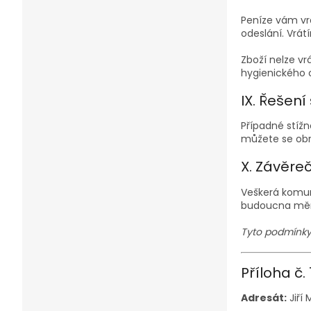
Peníze vám vr
odeslání. Vrá
Zboží nelze vr
hygienického 
IX. Řešení
Případné stíž
můžete se obr
X. Závěre
Veškerá komun
budoucna měni
Tyto podmínky p
Příloha č.
Adresát:
Jiří 