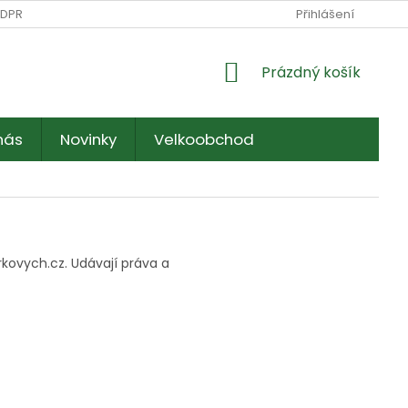
DPR) – FARMA MARKOVÝCH
DOPRAVA A PLATBA
Přihlášení
KONTAKTY
NÁKUPNÍ
Prázdný košík
KOŠÍK
nás
Novinky
Velkoobchod
ovych.cz. Udávají práva a