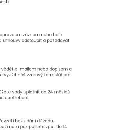
ostí:
 s dopravcem záznam nebo balík
d smlouvy odstoupit a požadovat
ám vědět e-mailem nebo dopisem a
te využít náš vzorový formulář pro
 můžete vady uplatnit do 24 měsíců
né opotřebení.
převzetí bez udání důvodu.
boží nám pak pošlete zpět do 14