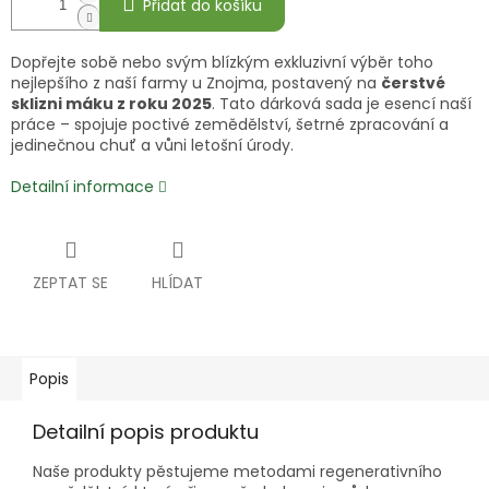
Přidat do košíku
Dopřejte sobě nebo svým blízkým exkluzivní výběr toho
nejlepšího z naší farmy u Znojma, postavený na
čerstvé
sklizni máku z roku 2025
. Tato dárková sada je esencí naší
práce – spojuje poctivé zemědělství, šetrné zpracování a
jedinečnou chuť a vůni letošní úrody.
Detailní informace
ZEPTAT SE
HLÍDAT
Popis
Detailní popis produktu
Naše produkty pěstujeme metodami regenerativního