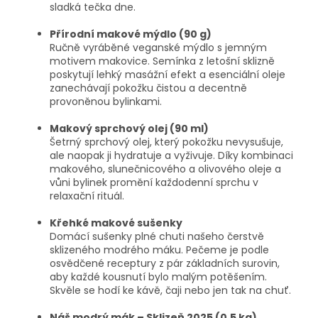
sladká tečka dne.
Přírodní makové mýdlo (90 g)
Ručně vyráběné veganské mýdlo s jemným
motivem makovice. Semínka z letošní sklizně
poskytují lehký masážní efekt a esenciální oleje
zanechávají pokožku čistou a decentně
provoněnou bylinkami.
Makový sprchový olej (90 ml)
Šetrný sprchový olej, který pokožku nevysušuje,
ale naopak ji hydratuje a vyživuje. Díky kombinaci
makového, slunečnicového a olivového oleje a
vůni bylinek promění každodenní sprchu v
relaxační rituál.
Křehké makové sušenky
Domácí sušenky plné chuti našeho čerstvě
sklizeného modrého máku. Pečeme je podle
osvědčené receptury z pár základních surovin,
aby každé kousnutí bylo malým potěšením.
Skvěle se hodí ke kávě, čaji nebo jen tak na chuť.
Náš modrý mák – Sklizeň 2025 (0,5 kg)