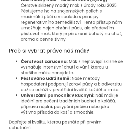
Čerstvě sklizený modrý mák z úrody roku 2025.
Pěstujeme ho na znojemských polích s
maximální péčí a v souladu s principy
regenerativního zemědělství. Tento přístup nám
umožňuje nejen chránit půdu, ale především
pěstovat mák, který je přirozeně bohatý na chuť,
aroma a cenné živiny.
Proč si vybrat právě náš mák?
Čerstvost zaručena:
Mák z nejnovější sklizně se
vyznačuje intenzivní chutí a vůní, kterou u
staršího máku nenajdete.
Pěstováno udržitelně:
Naše metody
hospodaření podporují zdraví půdy a biodiverzitu,
což se odráží v prvotřídní kvalitě každého zrnka.
Univerzální pomocník v kuchyni:
Náš mák je
ideální pro pečení tradičních buchet a koláčů,
přípravu náplní, posypání pečiva nebo jako
výživná přísada do kaší a smoothie.
Dopřejte si kvalitu, kterou poznáte při prvním
ochutnání.