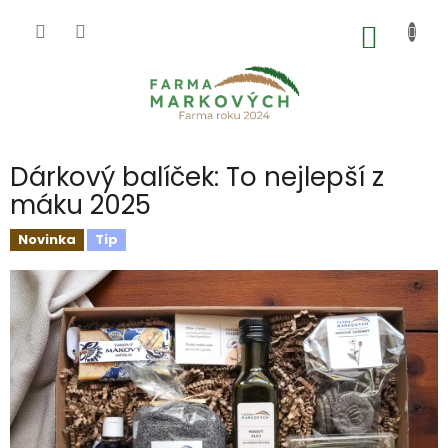
Přejít
na
NÁKUP
obsah
KOŠÍK
Dárkový balíček: To nejlepší z
máku 2025
Novinka
Tip