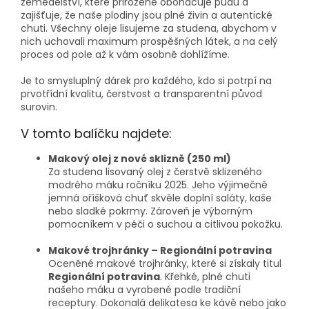
zemědělství, které přirozeně obohacuje půdu a
zajišťuje, že naše plodiny jsou plné živin a autentické
chuti. Všechny oleje lisujeme za studena, abychom v
nich uchovali maximum prospěšných látek, a na celý
proces od pole až k vám osobně dohlížíme.
Je to smysluplný dárek pro každého, kdo si potrpí na
prvotřídní kvalitu, čerstvost a transparentní původ
surovin.
V tomto balíčku najdete:
Makový olej z nové sklizně (250 ml)
Za studena lisovaný olej z čerstvě sklizeného
modrého máku ročníku 2025. Jeho výjimečně
jemná oříšková chuť skvěle doplní saláty, kaše
nebo sladké pokrmy. Zároveň je výborným
pomocníkem v péči o suchou a citlivou pokožku.
Makové trojhránky – Regionální potravina
Oceněné makové trojhránky, které si získaly titul
Regionální potravina
. Křehké, plné chuti
našeho máku a vyrobené podle tradiční
receptury. Dokonalá delikatesa ke kávě nebo jako