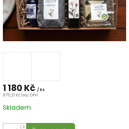
1 180 Kč
/ ks
975,21 Kč bez DPH
Měrná
Skladem
cena: