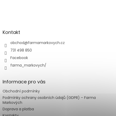
Z
á
p
a
Kontakt
t
í
obchod
@
farmamarkovych.cz
731 498 850
Facebook
farma_markovych/
Informace pro vás
Obchodní podmínky
Podmínky ochrany osobních údajů (GDPR) – Farma
Markových
Doprava a platba
Kontakty