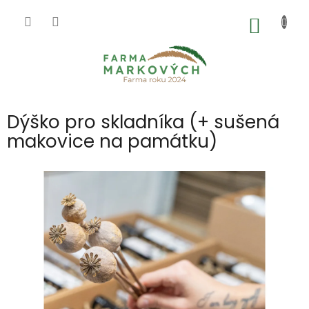
Přejít
na
NÁKUP
obsah
KOŠÍK
Dýško pro skladníka (+ sušená
makovice na památku)