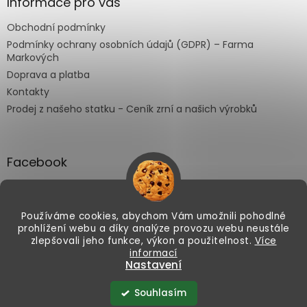
Informace pro vás
Obchodní podmínky
Podmínky ochrany osobních údajů (GDPR) – Farma
Markových
Doprava a platba
Kontakty
Prodej z našeho statku - Ceník zrní a našich výrobků
Facebook
Používáme cookies, abychom Vám umožnili pohodlné
prohlížení webu a díky analýze provozu webu neustále
Vytvořil Shoptet
zlepšovali jeho funkce, výkon a použitelnost.
Více
informací
Letošní čočka je sklizená. Nabízet ji
Nastavení
začneme od poloviny srpna. 🌱
Dejte
Copyright 2026
Farma Markových
. Všechna práva
vyhrazena.
vědět, až naskladníme
Souhlasím