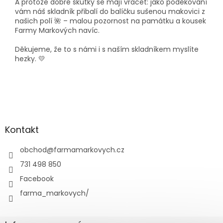
A protože dobré skutky se mají vracet: jako poděkování
vám náš skladník přibalí do balíčku sušenou makovici z
našich polí 🌺 – malou pozornost na památku a kousek
Farmy Markových navíc.
Děkujeme, že to s námi i s naším skladníkem myslíte
hezky. 💛
Z
á
p
a
Kontakt
t
í
obchod
@
farmamarkovych.cz
731 498 850
Facebook
farma_markovych/