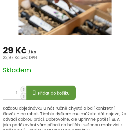
29 Kč
/ ks
23,97 Kč bez DPH
Měrná
Skladem
cena:
Přidat do košíku
Každou objednávku u nás ručně chystá a balí konkrétní
člověk – ne robot. Tímhle dýškem mu můžete dát najevo, že
odvádí dobrou práci. Dobrovolné, ale upřímně potěší. 🙏 A
jako poděkování vám přibalí do balíčku sušenou makovici z