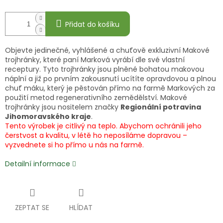
Přidat do košíku
Objevte jedinečné, vyhlášené a chuťově exkluzivní Makové
trojhránky, které paní Marková vyrábí dle své vlastní
receptury. Tyto trojhránky jsou plněné bohatou makovou
náplní a již po prvním zakousnutí ucítíte opravdovou a plnou
chuť máku, který je pěstován přímo na farmě Markových za
použití metod regenerativního zemědělství. Makové
trojhránky jsou nositelem značky
Regionální potravina
Jihomoravského kraje
.
Tento výrobek je citlivý na teplo. Abychom ochránili jeho
čerstvost a kvalitu, v létě ho neposíláme dopravou –
vyzvednete si ho přímo u nás na farmě.
Detailní informace
ZEPTAT SE
HLÍDAT