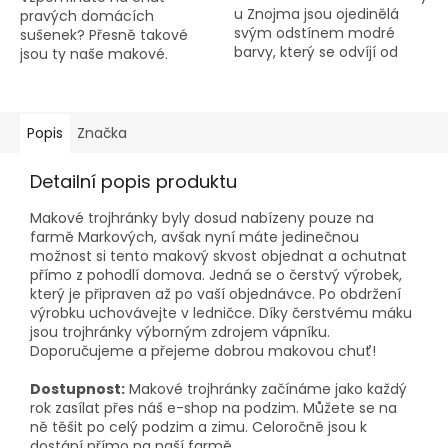
u Znojma jsou ojedinělá
pravých domácích
svým odstínem modré
sušenek? Přesně takové
barvy, který se odvíjí od
jsou ty naše makové.
konkrétní odrůdy. Jejich
Křehké, máslové a plné
příjemná vůně a chuť jsou
chuti poctivého modrého
výsledkem pěstování dle
máku z našich polí.
metody...
Pečeme je podle
Popis
Značka
osvědčené...
Detailní popis produktu
Makové trojhránky byly dosud nabízeny pouze na
farmě Markových, avšak nyní máte jedinečnou
možnost si tento makový skvost objednat a ochutnat
přímo z pohodlí domova. Jedná se o čerstvý výrobek,
který je připraven až po vaší objednávce. Po obdržení
výrobku uchovávejte v ledničce. Díky čerstvému máku
jsou trojhránky výborným zdrojem vápníku.
Doporučujeme a přejeme dobrou makovou chuť!
Dostupnost:
Makové trojhránky začínáme jako každý
rok zasílat přes náš e-shop na podzim. Můžete se na
ně těšit po celý podzim a zimu. Celoročně jsou k
dostání přímo na naší farmě.