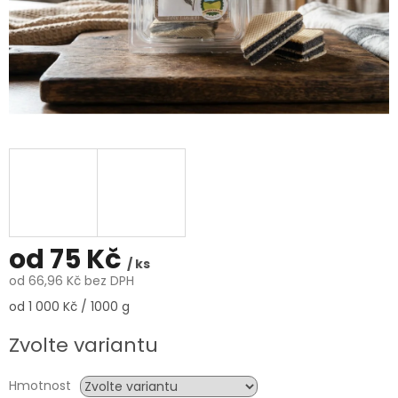
od
75 Kč
/ ks
od
66,96 Kč
bez DPH
Měrná
od 1 000 Kč / 1000 g
cena:
Zvolte variantu
Hmotnost