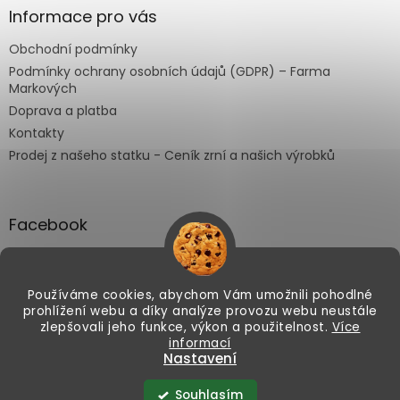
Informace pro vás
Obchodní podmínky
Podmínky ochrany osobních údajů (GDPR) – Farma
Markových
Doprava a platba
Kontakty
Prodej z našeho statku - Ceník zrní a našich výrobků
Facebook
Používáme cookies, abychom Vám umožnili pohodlné
prohlížení webu a díky analýze provozu webu neustále
Vytvořil Shoptet
zlepšovali jeho funkce, výkon a použitelnost.
Více
informací
Letošní čočka je sklizená. Nabízet ji
Nastavení
začneme od poloviny srpna. 🌱
Dejte
Copyright 2026
Farma Markových
. Všechna práva
vyhrazena.
vědět, až naskladníme
Souhlasím