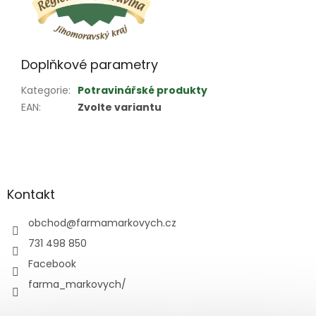
Doplňkové parametry
Kategorie
:
Potravinářské produkty
EAN
:
Zvolte variantu
Z
á
p
a
Kontakt
t
í
obchod
@
farmamarkovych.cz
731 498 850
Facebook
farma_markovych/