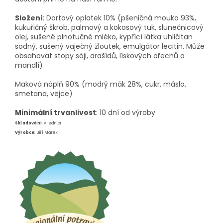
Složení
: Dortový oplatek 10% (pšeničná mouka 93%,
kukuřičný škrob, palmový a kokosový tuk, slunečnicový
olej, sušené plnotučné mléko, kypřící látka uhličitan
sodný, sušený vaječný žloutek, emulgátor lecitin. Může
obsahovat stopy sóji, arašídů, lískových ořechů a
mandlí)
Maková náplň 90% (modrý mák 28%, cukr, máslo,
smetana, vejce)
Minimální trvanlivost
: 10 dní od výroby
Skladování
: v lednici
Výrobce
: Jiří Marek