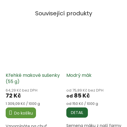
Související produkty
Křehké makové sušenky
Modrý mák
(55 g)
64,29 Kč bez DPH
od 75,89 Kč bez DPH
72 Kč
85 Kč
od
Měrná
Měrná
1 309,09 Kč / 1000 g
od 150 Kč / 1000 g
cena:
cena:
DETAIL
Do košíku
Semena máku z naší farmy
Vzpomínáte na chuť