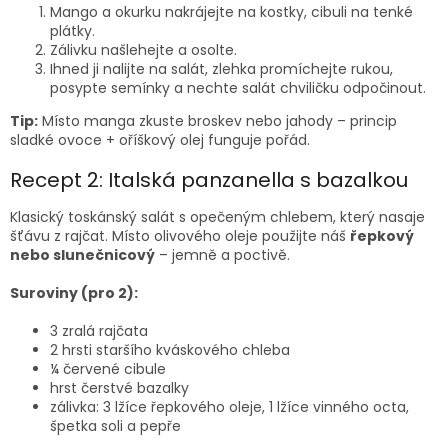
Mango a okurku nakrájejte na kostky, cibuli na tenké
plátky.
Zálivku našlehejte a osolte.
Ihned ji nalijte na salát, zlehka promíchejte rukou,
posypte semínky a nechte salát chviličku odpočinout.
Tip:
Místo manga zkuste broskev nebo jahody – princip
sladké ovoce + oříškový olej funguje pořád.
Recept 2: Italská panzanella s bazalkou
Klasický toskánský salát s opečeným chlebem, který nasaje
šťávu z rajčat. Místo olivového oleje použijte náš
řepkový
nebo slunečnicový
– jemně a poctivě.
Suroviny (pro 2):
3 zralá rajčata
2 hrsti staršího kváskového chleba
¼ červené cibule
hrst čerstvé bazalky
zálivka: 3 lžíce řepkového oleje, 1 lžíce vinného octa,
špetka soli a pepře