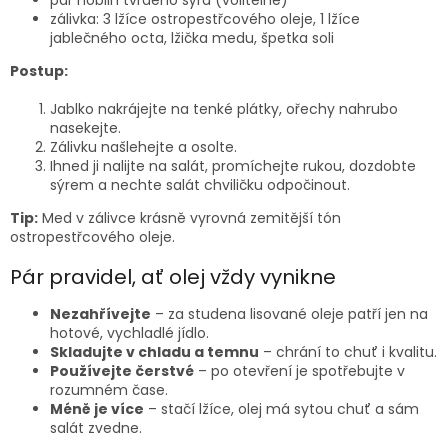
pár hoblin tvrdého sýra (volitelně)
zálivka: 3 lžíce ostropestřcového oleje, 1 lžíce
jablečného octa, lžička medu, špetka soli
Postup:
Jablko nakrájejte na tenké plátky, ořechy nahrubo
nasekejte.
Zálivku našlehejte a osolte.
Ihned ji nalijte na salát, promíchejte rukou, dozdobte
sýrem a nechte salát chviličku odpočinout.
Tip:
Med v zálivce krásně vyrovná zemitější tón
ostropestřcového oleje.
Pár pravidel, ať olej vždy vynikne
Nezahřívejte
– za studena lisované oleje patří jen na
hotové, vychladlé jídlo.
Skladujte v chladu a temnu
– chrání to chuť i kvalitu.
Používejte čerstvé
– po otevření je spotřebujte v
rozumném čase.
Méně je více
– stačí lžíce, olej má sytou chuť a sám
salát zvedne.