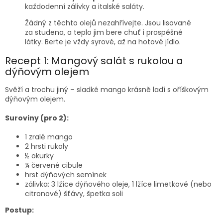
každodenní zálivky a italské saláty.
Žádný z těchto olejů nezahřívejte. Jsou lisované
za studena, a teplo jim bere chuť i prospěšné
látky. Berte je vždy syrové, až na hotové jídlo.
Recept 1: Mangový salát s rukolou a
dýňovým olejem
Svěží a trochu jiný – sladké mango krásně ladí s oříškovým
dýňovým olejem.
Suroviny (pro 2):
1 zralé mango
2 hrsti rukoly
½ okurky
¼ červené cibule
hrst dýňových semínek
zálivka: 3 lžíce dýňového oleje, 1 lžíce limetkové (nebo
citronové) šťávy, špetka soli
Postup: