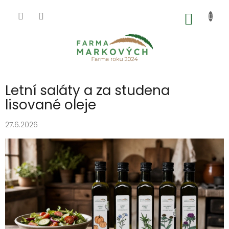
Přejít
na
NÁKUP
obsah
KOŠÍK
Letní saláty a za studena
lisované oleje
27.6.2026