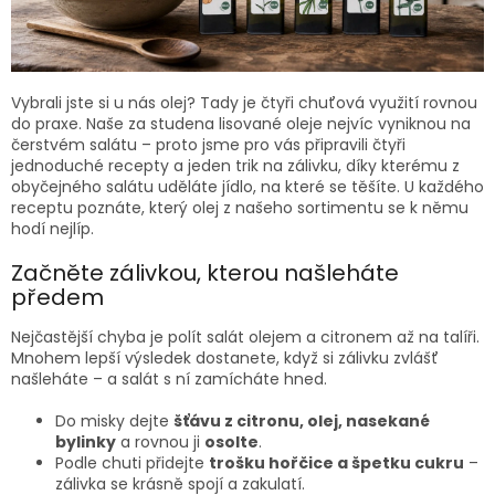
Vybrali jste si u nás olej? Tady je čtyři chuťová využití rovnou
do praxe. Naše za studena lisované oleje nejvíc vyniknou na
čerstvém salátu – proto jsme pro vás připravili čtyři
jednoduché recepty a jeden trik na zálivku, díky kterému z
obyčejného salátu uděláte jídlo, na které se těšíte. U každého
receptu poznáte, který olej z našeho sortimentu se k němu
hodí nejlíp.
Začněte zálivkou, kterou našleháte
předem
Nejčastější chyba je polít salát olejem a citronem až na talíři.
Mnohem lepší výsledek dostanete, když si zálivku zvlášť
našleháte – a salát s ní zamícháte hned.
Do misky dejte
šťávu z citronu, olej, nasekané
bylinky
a rovnou ji
osolte
.
Podle chuti přidejte
trošku hořčice a špetku cukru
–
zálivka se krásně spojí a zakulatí.