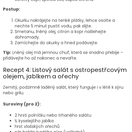
Postup:
Okurku nakrájejte na tenké plátky, lehce osolte a
nechte 5 minut pustit vodu, pak slijte.
Smetanu, lněný olej, citron a kopr našlehejte
dohromady.
Zamíchejte do okurky a hned podávejte.
Tip:
Lněný olej má jemnou chuť, která se snadno přebije –
přidávejte ho až nakonec a nevařte.
Recept 4: Listový salát s ostropestřcovým
olejem, jablkem a ořechy
Zemitý, podzimně laděný salát, který funguje i v létě k sýru
nebo grilu.
Suroviny (pro 2):
2 hrsti polníčku nebo trhaného salátu
½ kyselejšího jablka
hrst vlašských ořechů