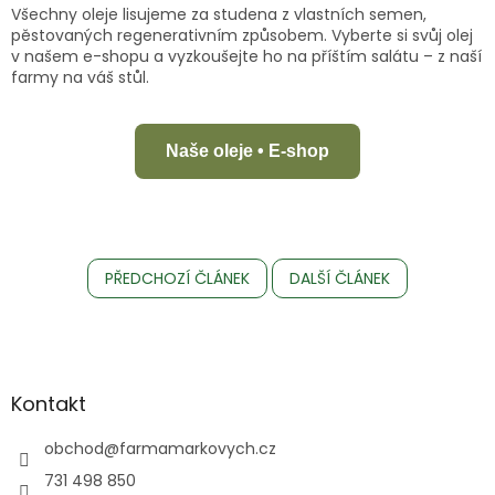
Všechny oleje lisujeme za studena z vlastních semen,
pěstovaných regenerativním způsobem. Vyberte si svůj olej
v našem e-shopu a vyzkoušejte ho na příštím salátu – z naší
farmy na váš stůl.
Naše oleje • E-shop
PŘEDCHOZÍ ČLÁNEK
DALŠÍ ČLÁNEK
Z
á
p
a
Kontakt
t
í
obchod
@
farmamarkovych.cz
731 498 850