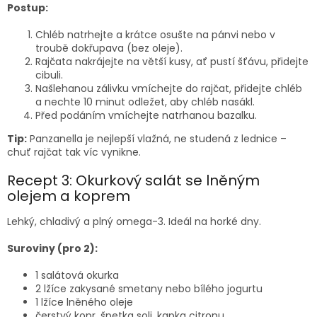
Postup:
Chléb natrhejte a krátce osušte na pánvi nebo v
troubě dokřupava (bez oleje).
Rajčata nakrájejte na větší kusy, ať pustí šťávu, přidejte
cibuli.
Našlehanou zálivku vmíchejte do rajčat, přidejte chléb
a nechte 10 minut odležet, aby chléb nasákl.
Před podáním vmíchejte natrhanou bazalku.
Tip:
Panzanella je nejlepší vlažná, ne studená z lednice –
chuť rajčat tak víc vynikne.
Recept 3: Okurkový salát se lněným
olejem a koprem
Lehký, chladivý a plný omega-3. Ideál na horké dny.
Suroviny (pro 2):
1 salátová okurka
2 lžíce zakysané smetany nebo bílého jogurtu
1 lžíce lněného oleje
čerstvý kopr, špetka soli, kapka citronu