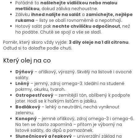
Pořádně to
našlehejte vidličkou nebo malou
metličkou
, dokud zálivka nezhoustne.
Zálivku
ihned nalijte na salát
a
zamíchejte, nejlépe
rukama
– listy se obalí rovnoměrně a nepotrhají.
Hotový salát pak
nechte chviličku odpočinout
, než
ho podáte. Chutě se spojí a vše se sladí.
Poměr, který skoro vždy vyjde:
3 díly oleje na 1 díl citronu
.
Odtud si to dolaďte podle chuti.
Který olej na co
Dýňový
– oříškový, výrazný. Skvělý na listové i ovocné
saláty.
Lněný
– jemný, zdroj omega-3. Ideální na studené
pokrmy, okurku, tvaroh.
Ostropestřcový
– zemitější tón, oblíbený k podpoře
jater. Hodí se k hořkým listům a jablku.
Bodlákový
– lehký a neutrální, nechá vyniknout
zeleninu.
Konopný
– jemně oříškový, zdroj omega-3 i omega-6.
Na ten se často zapomíná – přitom je výborný na
listové saláty, do dipů a pomazánek.
Slunečnicový a řepkový
– univerzální základ na