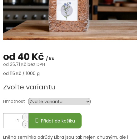
od
40 Kč
/ ks
od
35,71 Kč
bez DPH
Měrná
od 115 Kč / 1000 g
cena:
Zvolte variantu
Hmotnost
Přidat do košíku
Lněná semínka odrůdy Libra jsou tak nejen chutným, ale i