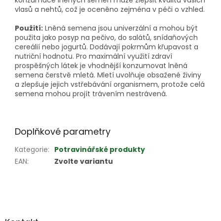
konzumace lněných semen může zlepšit kvalitu vašich
vlasů a nehtů, což je oceněno zejména v péči o vzhled.
Použití:
Lněná semena jsou univerzální a mohou být
použita jako posyp na pečivo, do salátů, snídaňových
cereálií nebo jogurtů. Dodávají pokrmům křupavost a
nutriční hodnotu. Pro maximální využití zdraví
prospěšných látek je vhodnější konzumovat lněná
semena čerstvě mletá. Mletí uvolňuje obsažené živiny
a zlepšuje jejich vstřebávání organismem, protože celá
semena mohou projít trávením nestrávená.
Doplňkové parametry
Kategorie
:
Potravinářské produkty
EAN
:
Zvolte variantu
Z
á
p