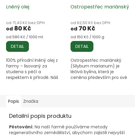
Lněný olej
Ostropestřec mariánský
od 71,43 Kč bez DPH
od 62,50 Kč bez DPH
80 Kč
70 Kč
od
od
Měrná
Měrná
od 580 Kč / 1000 ml
od 150 Kč / 1000 g
cena:
cena:
DETAIL
DETAIL
100% přírodní lněný olej z
Ostropestřec mariánský
farmy – lisovaný za
(Silybum marianum) je
studena s péčí a
léčivá bylina, která je
respektem k přírodě. Náš
ceněna především pro své
lněný olej je získáván
silné hepatoprotektivní
výhradně ze semen odrůdy
účinky. Tato rostlina,
LIBRA, pečlivě pěstované na
známá také jako Kristova
naší farmě s...
koruna, má...
Popis
Značka
Detailní popis produktu
Pěstování:
Na naší farmě používáme metody
regenerativního zemědělství, abychom zajistili nejvyšší