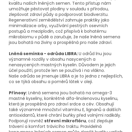
kvalitu našich lněných semen. Tento přístup nám
umožňuje pěstovat plodiny v souladu s přírodou,
zlepšovat zdraví půdy a podporovat biodiverzitu.
Regenerativní zemědělství zahrnuje praktiky jako
minimalizace orby, využívání pestrých osevních
postupů a meziplodin, což přispívá k bohatému
mikrobiomu v půdě a zaručuje, že naše lněná semena
jsou bohatá na živiny a prospěšná pro naše zdraví.
Lněná semínka - odrůda LIBRA:
U odrůd lnu jsou
významné rozdíly v obsahu nasycených a
nenasycených mastných kyselin. Důvodem je jejich
účel použití, protože len se používá i na vlákno.
Naše odrůda se jmenuje LIBRA a je to jedna z nejlepších,
co se týká obsahu a poměrů látek v oleji.
Přínosy:
Lněná semena jsou bohatá na omega-3
mastné kyseliny, konkrétně alfa-linolenovou kyselinu,
která je prospěšná pro zdraví srdce a cév. Obsahují
také významné množství vitamínu E, lignanů a dalších
antioxidantů, které chrání buňky před volnými radikály.
Podporují rovněž
střevní mikroflóru
, což zlepšuje
trávení a komfort trávicího traktu. Pravidelná