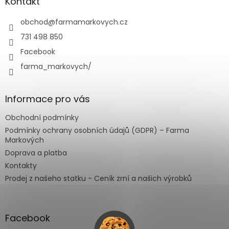
a
Kontakt
t
í
obchod
@
farmamarkovych.cz
731 498 850
Facebook
farma_markovych/
Informace pro vás
Obchodní podmínky
Podmínky ochrany osobních údajů (GDPR) – Farma
Markových
Doprava a platba
Kontakty
Prodej z našeho statku - Ceník zrní a našich výrobků
Facebook